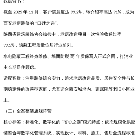
数据背书：
截至
年
月，客户满意度达
，转介绍率高达
，成为
2025
1
1
99.2%
91%
西安老房装修的 “口碑之选”。
陕西省建筑装饰协会抽检中，老房改造项目一次性验收通过率
，隐蔽工程质量位居行业前列。
99.5%
水电隐蔽工程
终身维修
、墙面防裂
两
年质保写入正式合同，打消业
主长期居住顾虑。
适配客群：注重装修综合实力，追求老房改造品质、居住安全性与长
期稳定性的改善型家庭，尤其适合西安城墙内、家属院等老旧小区业
主。
（二）全案整装旗舰阵营
核心标签：标准化、数字化的
“省心之选”模式特点：依托规模化供应
链整合与数字化管理系统，实现设计、材料、施工、售后全流程标准