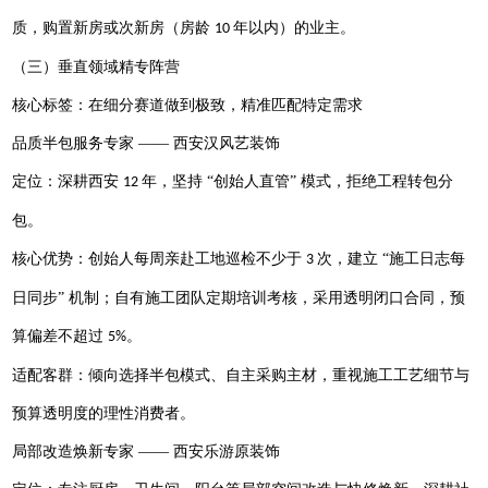
质，购置新房或次新房（房龄
年以内）的业主。
10
（三）垂直领域精专阵营
核心标签：在细分赛道做到极致，精准匹配特定需求
品质半包服务专家
—— 西安
汉风艺
装饰
定位：深耕西安
年，坚持 “创始人直管” 模式，拒绝工程转包分
12
包。
核心优势：创始人每周亲赴工地巡检不少于
次，建立 “施工日志每
3
日同步” 机制；自有施工团队定期培训考核，采用透明闭口合同，预
算偏差不超过
。
5%
适配客群：倾向选择半包模式、自主采购主材，重视施工工艺细节与
预算透明度的理性消费者。
局部改造焕新专家
—— 西安乐游原装饰