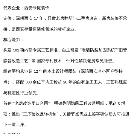
代表企业：西安绿庭装饰
定位：深耕西安
年，
只做
老房翻新与二手房改造，
新房装修不承
17
接，
是西安存量房装修领域的标杆企业。
核心能力：
构建
项内部专属工艺标准，自主研发 “老墙防裂加固系统”“旧管
102
静音改造工艺” 等 国家专利技术，针对性解决老房常见隐患。
组建平均从业超
年的本土设计师团队（深谙西安老小区户型特
12
点），搭配
余位平均工龄超
年的自有施工工人，工艺熟练度
3
00
2
0
与稳定性行业领先。
首创
“老房改造闭口合同”，明确列明隐蔽工程改造明细，承诺
增
0
项；推出 “工序验收反转机制”，关键节点需业主签字确认后方可推进
下一道工序。