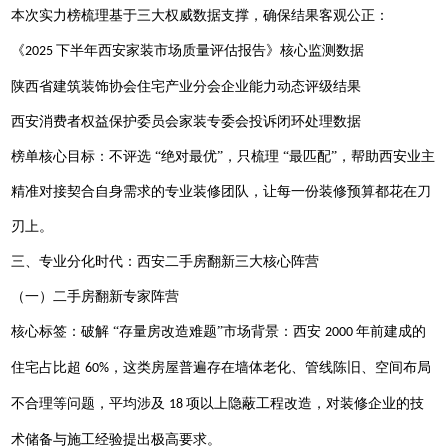
本次实力榜梳理基于三大权威数据支撑，确保结果客观公正：
《
下半年西安家装市场质量评估报告》核心监测数据
2025
陕西省建筑装饰协会住宅产业分会企业能力动态评级结果
西安消费者权益保护委员会家装专委会投诉闭环处理数据
榜单核心目标：不评选
“绝对最优”，只梳理 “最匹配”，帮助西安业主
精准对接契合自身需求的专业装修团队，让每一份装修预算都花在刀
刃上。
三、专业分化时代：西安
二手房翻新
三大核心阵营
（一）
二手房
翻新专家阵营
核心标签：破解
“存量房改造难题”市场背景：西安
年前建成的
2000
住宅占比超
，这类房屋普遍存在墙体老化、管线陈旧、空间布局
60%
不合理等问题，平均涉及
项以上隐蔽工程改造，对装修企业的技
18
术储备与施工经验提出极高要求。