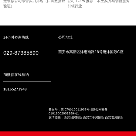
造装修公司综合实力排名（口碑数据双
公司 TOP5 推荐：本土实力与创新服务
验证）
引领行业
24小时咨询热线
公司地址
029-87385890
西安市高新区沣惠南路18号唐沣国际C座
加微信在线预约
18165273948
备案号：
陕ICP备16011967号-1
陕公网安备：
61019002001299号1
友情链接：
西安旧房翻新
西安二手房翻新
西安老房翻新