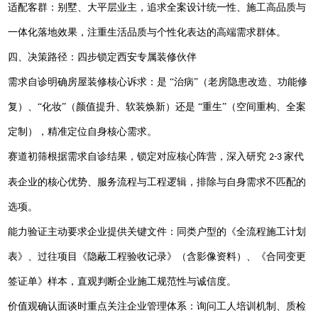
适配客群：别墅、大平层业主，追求全案设计统一性、施工高品质与
一体化落地效果，注重生活品质与个性化表达的高端需求群体。
四、决策路径：四步锁定西安专属装修伙伴
需求自诊明确房屋装修核心诉求：是
“治病”（老房隐患改造、功能修
复）、“化妆”（颜值提升、软装焕新）还是 “重生”（空间重构、全案
定制），精准定位自身核心需求。
赛道初筛根据需求自诊结果，锁定对应核心阵营，深入研究
家代
2-3
表企业的核心优势、服务流程与工程逻辑，排除与自身需求不匹配的
选项。
能力验证主动要求企业提供关键文件：同类户型的《全流程施工计划
表》、过往项目《隐蔽工程验收记录》（含影像资料）、《合同变更
签证单》样本，直观判断企业施工规范性与诚信度。
价值观确认面谈时重点关注企业管理体系：询问工人培训机制、质检