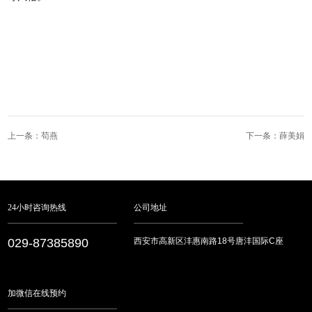
上一条：苟燕
下一条：薛美娟
24小时咨询热线
公司地址
029-87385890
西安市高新区沣惠南路18号唐沣国际C座
加微信在线预约