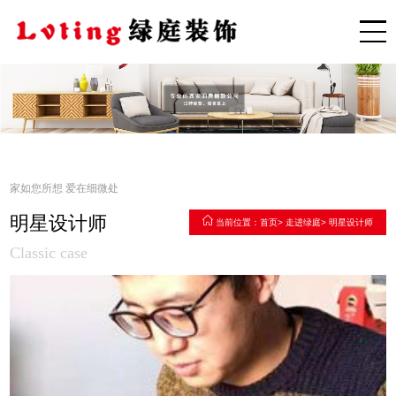
家如您所想 爱在细微处
明星设计师
当前位置：
首页
>
走进绿庭
>
明星设计师
Classic case